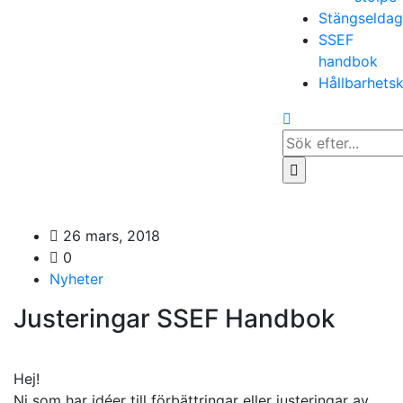
Stängselda
SSEF
handbok
Hållbarhets
Search
for...
26 mars, 2018
0
Nyheter
Justeringar SSEF Handbok
Hej!
Ni som har idéer till förbättringar eller justeringar av