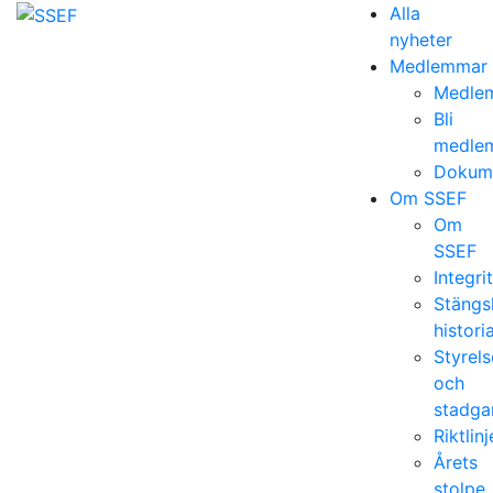
Alla
nyheter
Medlemmar
Medlem
Bli
medle
Dokum
Om SSEF
Om
SSEF
Integri
Stängs
histori
Styrels
och
stadga
Riktlinj
Årets
stolpe