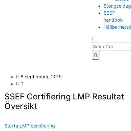
Stängselda
SSEF
handbok
Hållbarhets
Search
for...
8 september, 2019
0
SSEF Certifiering LMP Resultat
Översikt
Starta LMP certifiering