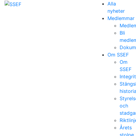
Alla
nyheter
Medlemmar
Medlem
Bli
medle
Dokum
Om SSEF
Om
SSEF
Integri
Stängs
histori
Styrels
och
stadga
Riktlinj
Årets
stolpe