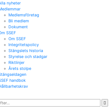
Alla nyheter
Medlemmar
Medlemsföretag
Bli medlem
Dokument
Om SSEF
Om SSEF
Integritetspolicy
Stängslets historia
Styrelse och stadgar
Riktlinjer
Årets stolpe
Stängseldagen
SSEF handbok
Hållbarhetskrav
h