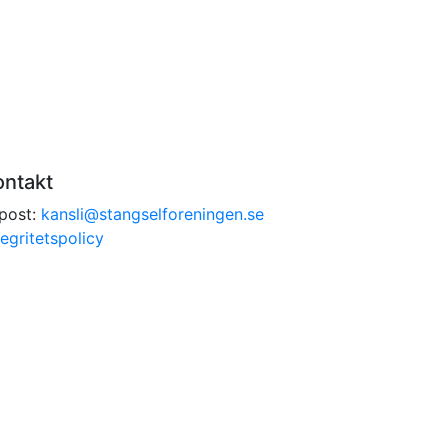
ontakt
post:
kansli@stangselforeningen.se
tegritetspolicy