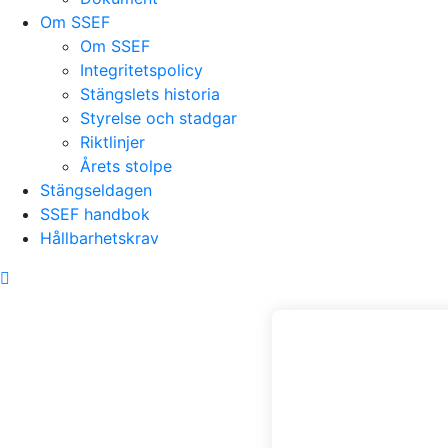
Om SSEF
Om SSEF
Integritetspolicy
Stängslets historia
Styrelse och stadgar
Riktlinjer
Årets stolpe
Stängseldagen
SSEF handbok
Hållbarhetskrav