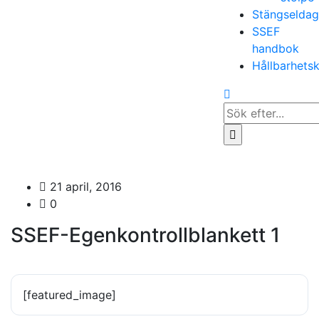
Stängselda
SSEF
handbok
Hållbarhets
Search
for...
21 april, 2016
0
SSEF-Egenkontrollblankett 1
[featured_image]