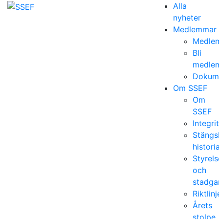
Alla
nyheter
Medlemmar
Medlem
Bli
medle
Dokum
Om SSEF
Om
SSEF
Integri
Stängs
histori
Styrels
och
stadga
Riktlinj
Årets
stolpe