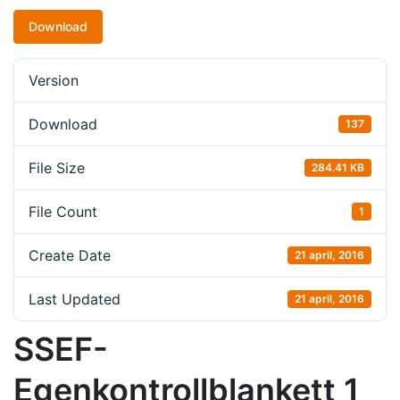
Download
Version
Download
137
File Size
284.41 KB
File Count
1
Create Date
21 april, 2016
Last Updated
21 april, 2016
SSEF-
Egenkontrollblankett 1