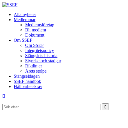
Alla nyheter
Medlemmar
Medlemsföretag
Bli medlem
Dokument
Om SSEF
Om SSEF
Integritetspolicy
Stängslets historia
Styrelse och stadgar
Riktlinjer
Årets stolpe
Stängseldagen
SSEF handbok
Hållbarhetskrav
Search
for...